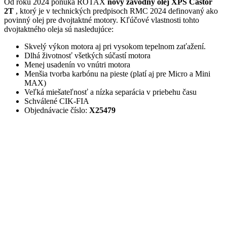
Od roku 2024 ponúka ROTAX
nový závodný olej XPS Castor
2T
, ktorý je v technických predpisoch RMC 2024 definovaný ako
povinný olej pre dvojtaktné motory. Kľúčové vlastnosti tohto
dvojtaktného oleja sú nasledujúce:
Skvelý výkon motora aj pri vysokom tepelnom zaťažení.
Dlhá životnosť všetkých súčastí motora
Menej usadenín vo vnútri motora
Menšia tvorba karbónu na pieste (platí aj pre Micro a Mini
MAX)
Veľká miešateľnosť a nízka separácia v priebehu času
Schválené CIK-FIA
Objednávacie číslo:
X25479