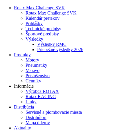
Rotax Max Challenge SVK
Rotax Max Challenge SVK
Kalendár pretekov
Prihlášky
Technické predpisy
Športové predpisy
Výsledky
Výsledky RMC
Priebežné výsledky 2026
Produkty
Motory
Pneumatiky
Mazivo
Príslušenstvo
Cenníky
Informácie
Výrobca ROTAX
Rotax RACING
Linky
Distribúcia
Servisné a plombovacie miesta
Distribútori
Mapa dílerov
Aktuality