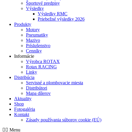
Športové predpisy
Výsledky
Výsledky RMC
Priebežné výsledky 2026
Produkty
Motory
Pneumatiky
Mazivo
Príslušenstvo
Cenníky
Informácie
Výrobca ROTAX
Rotax RACING
Linky
Distribúcia
Servisné a plombovacie miesta
Distribútori
Mapa dílerov
Aktuality
Shop
Fotogaléria
Kontakt
Zásady používania súborov cookie (EÚ)
Menu