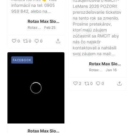
‼️Záujemcovia o RMCIT-
informácií na tel: 0905
LeMans 2026 POZOR‼️
959 842, alebo na...
prerozdeľovanie ticketov
na tento rok sa zmenilo.
Rotax Max Slovakia
Prosíme pretekárov,
Rotax Max Slovakia
Feb 25
ktorí majú záujem
zúčastniť sa RMCIT aby
0
0
0
nás čo najskôr
kontaktovali a nahlásili
svoj záujem na mail:...
FACEBOOK
Rotax Max Slovakia
Rotax Max Slovakia
Jan 16
2
0
0
Rotax Max Slovakia