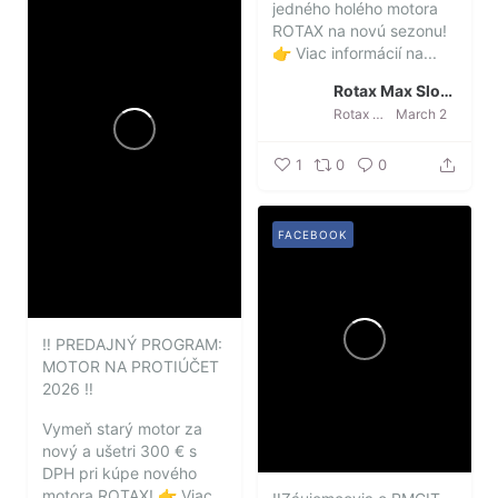
jedného holého motora
ROTAX na novú sezonu!
👉 Viac informácií na...
Rotax Max Slovakia
Rotax Max Slovakia
March 2
1
0
0
FACEBOOK
‼️ PREDAJNÝ PROGRAM:
MOTOR NA PROTIÚČET
2026 ‼️
Vymeň starý motor za
nový a ušetri 300 € s
DPH pri kúpe nového
motora ROTAX!
👉 Viac