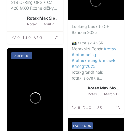
219 O-Ring ORS
• CZ
428 MXG
Rôzne dĺžky...
Rotax Max Slovakia
Rotax Max Slovakia
April 7
Looking back to GF
Bahrain 2025
0
0
0
📸 race.sk
AKSR
Moravský Pohár
#rotax
#rotaxracing
FACEBOOK
#rotaxkarting
#rmcsvk
#rmcgf2025
rotaxgrandfinals
rotax_slovakia...
Rotax Max Slovakia
Rotax Max Slovakia
March 12
8
0
0
FACEBOOK