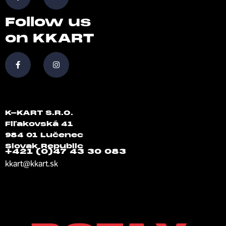
Follow us
on KKART
K-KART S.R.O.
Fiľakovská 41
984 01 Lučenec
Slovak Republic
+421 (0)47 43 30 083
kkart@kkart.sk