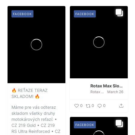
FACEBOOK
FACEBOOK
Rotax Max Slovakia
🔥 REŤAZE TERAZ
Rotax Max Slovakia
March 26
SKLADOM! 🔥
0
0
0
Máme pre vás odteraz
skladom všetky druhy
motokárových reťazí:
•
CZ 219 Gold
• CZ 219
FACEBOOK
RS Ultra Reinforced
• CZ