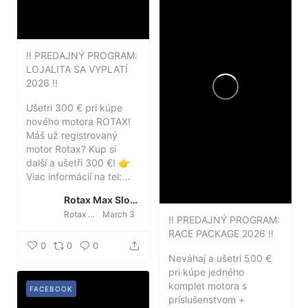
‼️ PREDAJNÝ PROGRAM:
LOJALITA SA VYPLATÍ
2026 ‼️
Ušetri 300 € pri kúpe
nového motora ROTAX!
Máš už registrovaný
motor Rotax? Kup si
další a ušetři 300 €!
👉
Viac informácií na tel:...
Rotax Max Slovakia
Rotax Max Slovakia
March 3
‼️ PREDAJNÝ PROGRAM:
RACE PACKAGE 2026 ‼️
0
0
0
Neváhaj a ušetri 500 €
pri kúpe jedného
komplet motora s
FACEBOOK
príslušenstvom +