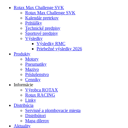
Rotax Max Challenge SVK
Rotax Max Challenge SVK
Kalendár pretekov
Prihlášky
Technické predpisy
Športové predpisy
Výsledky
Výsledky RMC
Priebežné výsledky 2026
Produkty
Motory
Pneumatiky
Mazivo
Príslušenstvo
Cenníky
Informácie
Výrobca ROTAX
Rotax RACING
Linky
Distribúcia
Servisné a plombovacie miesta
Distribútori
Mapa dílerov
Aktuality