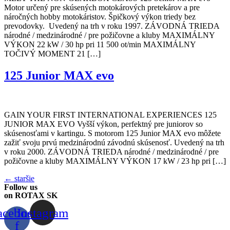
Motor určený pre skúsených motokárových pretekárov a pre
náročných hobby motokáristov. Špičkový výkon triedy bez
prevodovky. Uvedený na trh v roku 1997. ZÁVODNÁ TRIEDA
národné / medzinárodné / pre požičovne a kluby MAXIMÁLNY
VÝKON 22 kW / 30 hp pri 11 500 ot/min MAXIMÁLNY
TOČIVÝ MOMENT 21 […]
125 Junior MAX evo
GAIN YOUR FIRST INTERNATIONAL EXPERIENCES 125
JUNIOR MAX EVO Vyšší výkon, perfektný pre juniorov so
skúsenosťami v kartingu. S motorom 125 Junior MAX evo môžete
zažiť svoju prvú medzinárodnú závodnú skúsenosť. Uvedený na trh
v roku 2000. ZÁVODNÁ TRIEDA národné / medzinárodné / pre
požičovne a kluby MAXIMÁLNY VÝKON 17 kW / 23 hp pri […]
←
staršie
Follow us
on ROTAX SK
acebook-
Instagram
f