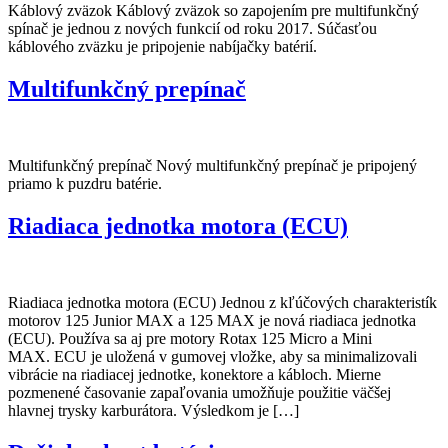
Káblový zväzok Káblový zväzok so zapojením pre multifunkčný
spínač je jednou z nových funkcií od roku 2017. Súčasťou
káblového zväzku je pripojenie nabíjačky batérií.
Multifunkčný prepínač
Multifunkčný prepínač Nový multifunkčný prepínač je pripojený
priamo k puzdru batérie.
Riadiaca jednotka motora (ECU)
Riadiaca jednotka motora (ECU) Jednou z kľúčových charakteristík
motorov 125 Junior MAX a 125 MAX je nová riadiaca jednotka
(ECU). Používa sa aj pre motory Rotax 125 Micro a Mini
MAX. ECU je uložená v gumovej vložke, aby sa minimalizovali
vibrácie na riadiacej jednotke, konektore a kábloch. Mierne
pozmenené časovanie zapaľovania umožňuje použitie väčšej
hlavnej trysky karburátora. Výsledkom je […]