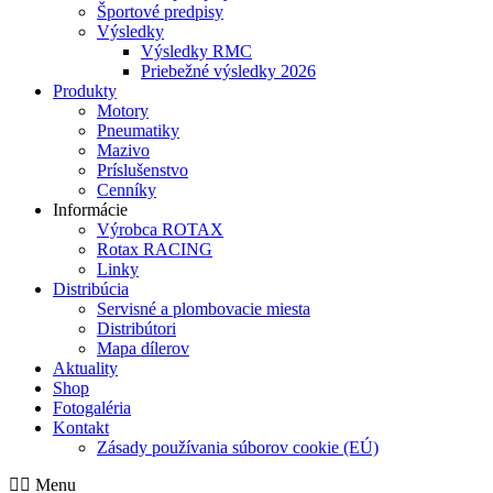
Športové predpisy
Výsledky
Výsledky RMC
Priebežné výsledky 2026
Produkty
Motory
Pneumatiky
Mazivo
Príslušenstvo
Cenníky
Informácie
Výrobca ROTAX
Rotax RACING
Linky
Distribúcia
Servisné a plombovacie miesta
Distribútori
Mapa dílerov
Aktuality
Shop
Fotogaléria
Kontakt
Zásady používania súborov cookie (EÚ)
Menu