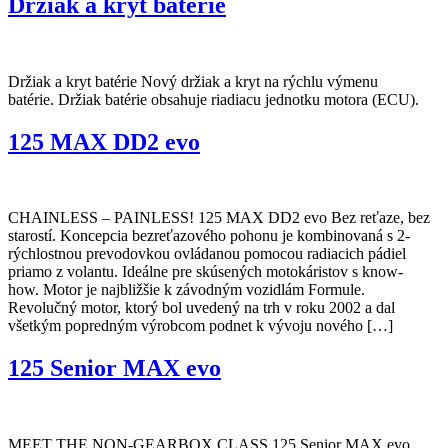
Držiak a kryt batérie
Držiak a kryt batérie Nový držiak a kryt na rýchlu výmenu
batérie. Držiak batérie obsahuje riadiacu jednotku motora (ECU).
125 MAX DD2 evo
CHAINLESS – PAINLESS! 125 MAX DD2 evo Bez reťaze, bez
starostí. Koncepcia bezreťazového pohonu je kombinovaná s 2-
rýchlostnou prevodovkou ovládanou pomocou radiacich pádiel
priamo z volantu. Ideálne pre skúsených motokáristov s know-
how. Motor je najbližšie k závodným vozidlám Formule.
Revolučný motor, ktorý bol uvedený na trh v roku 2002 a dal
všetkým popredným výrobcom podnet k vývoju nového […]
125 Senior MAX evo
MEET THE NON-GEARBOX CLASS 125 Senior MAX evo