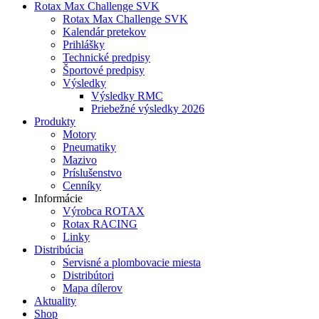
Rotax Max Challenge SVK
Rotax Max Challenge SVK
Kalendár pretekov
Prihlášky
Technické predpisy
Športové predpisy
Výsledky
Výsledky RMC
Priebežné výsledky 2026
Produkty
Motory
Pneumatiky
Mazivo
Príslušenstvo
Cenníky
Informácie
Výrobca ROTAX
Rotax RACING
Linky
Distribúcia
Servisné a plombovacie miesta
Distribútori
Mapa dílerov
Aktuality
Shop