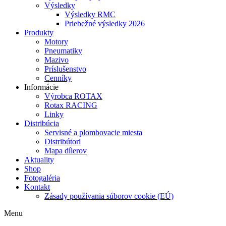
Výsledky
Výsledky RMC
Priebežné výsledky 2026
Produkty
Motory
Pneumatiky
Mazivo
Príslušenstvo
Cenníky
Informácie
Výrobca ROTAX
Rotax RACING
Linky
Distribúcia
Servisné a plombovacie miesta
Distribútori
Mapa dílerov
Aktuality
Shop
Fotogaléria
Kontakt
Zásady používania súborov cookie (EÚ)
Menu