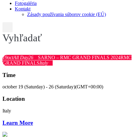
Fotogaléria
Kontakt
Zásady používania súborov cookie (EÚ)
Vyhľadať
19
oct
All Day
26
SARNO – RMC GRAND FINALS 2024
RMC
GRAND FINALS
Italy
Time
october 19 (Saturday) - 26 (Saturday)
(GMT+00:00)
Location
Italy
Learn More